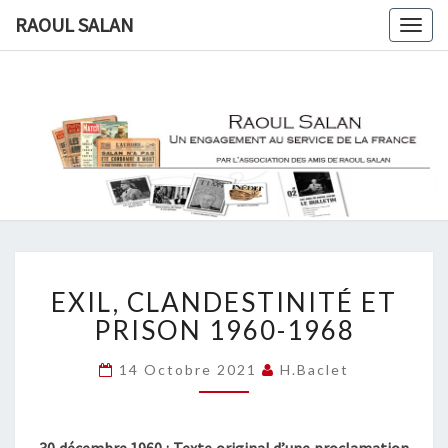
RAOUL SALAN
Togg
navig
RAOUL
Une
Engagement
Au Service
SALAN
De Le
France
EXIL,
EXIL, CLANDESTINITÉ ET
CLANDESTINITÉ
ET
PRISON 1960-1968
PRISON
1960-
14 Octobre 2021
H.baclet
1968