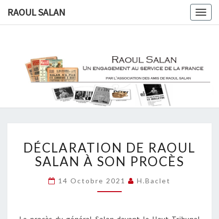
RAOUL SALAN
Togg
navig
RAOUL
Une
Engagement
Au Service
SALAN
De Le
France
DÉCLARATION
DÉCLARATION DE RAOUL
DE
RAOUL
SALAN À SON PROCÈS
SALAN
À
14 Octobre 2021
H.baclet
SON
PROCÈS