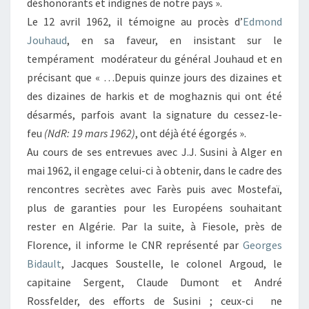
déshonorants et indignes de notre pays ».
Le 12 avril 1962, il témoigne au procès d’
Edmond
Jouhaud
, en sa faveur, en insistant sur le
tempérament modérateur du général Jouhaud et en
précisant que « …Depuis quinze jours des dizaines et
des dizaines de harkis et de moghaznis qui ont été
désarmés, parfois avant la signature du cessez-le-
feu
(NdR: 19 mars 1962)
, ont déjà été égorgés ».
Au cours de ses entrevues avec J.J. Susini à Alger en
mai 1962, il engage celui-ci à obtenir, dans le cadre des
rencontres secrètes avec Farès puis avec Mostefaï,
plus de garanties pour les Européens souhaitant
rester en Algérie. Par la suite, à Fiesole, près de
Florence, il informe le CNR représenté par
Georges
Bidault
, Jacques Soustelle, le colonel Argoud, le
capitaine Sergent, Claude Dumont et André
Rossfelder, des efforts de Susini ; ceux-ci ne