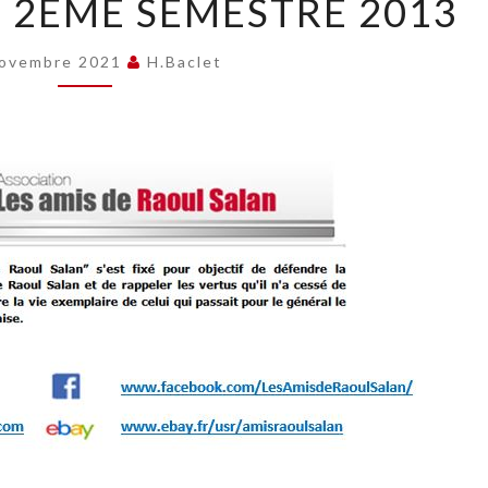
– 2EME SEMESTRE 2013
38
–
2EME
Novembre 2021
H.baclet
SEMESTRE
2013