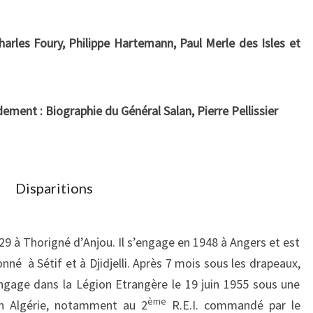
harles Foury, Philippe Hartemann, Paul Merle des Isles et
ent : Biographie du Général Salan, Pierre Pellissier
Disparitions
29 à Thorigné d’Anjou. Il s’engage en 1948 à Angers et est
onné à Sétif et à Djidjelli. Après 7 mois sous les drapeaux,
s’engage dans la Légion Etrangère le 19 juin 1955 sous une
ème
en Algérie, notamment au 2
R.E.I. commandé par le