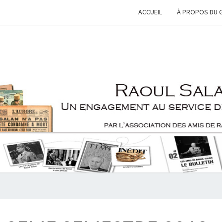
ACCUEIL
À PROPOS DU 
RAOU
Une
Engagement
Au Service
De Le
SALA
France
BULLETIN