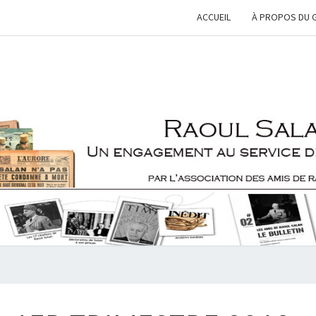
ACCUEIL
À PROPOS DU 
RAOU
Une
Engagement
Au Service
De Le
SALA
France
BULLETIN