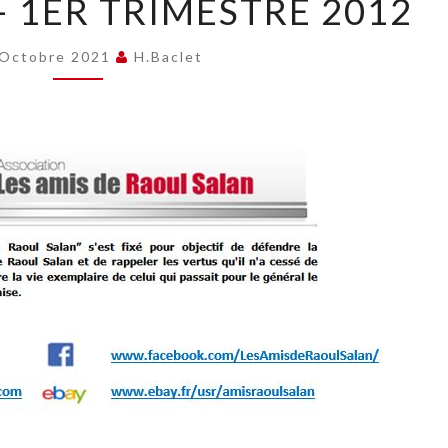
– 1ER TRIMESTRE 2012
32
–
1ER
 Octobre 2021
H.baclet
TRIMESTRE
2012