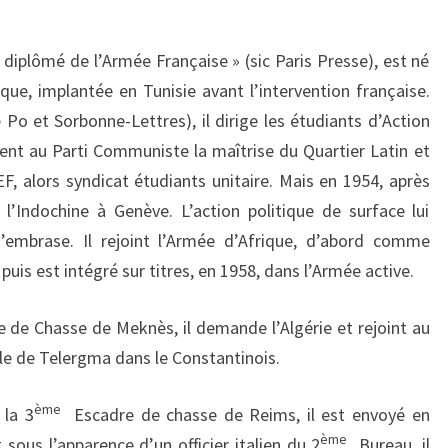
us diplômé de l’Armée Française » (sic Paris Presse), est né
que, implantée en Tunisie avant l’intervention française.
Po et Sorbonne-Lettres), il dirige les étudiants d’Action
vent au Parti Communiste la maîtrise du Quartier Latin et
F, alors syndicat étudiants unitaire. Mais en 1954, après
’Indochine à Genève. L’action politique de surface lui
 s’embrase. Il rejoint l’Armée d’Afrique, d’abord comme
r puis est intégré sur titres, en 1958, dans l’Armée active.
le de Chasse de Meknès, il demande l’Algérie et rejoint au
le de Telergma dans le Constantinois.
ème
 la 3
Escadre de chasse de Reims, il est envoyé en
ème
et sous l’apparence d’un officier italien du 2
Bureau, il