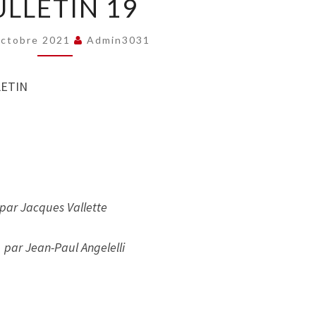
ULLETIN 19
19
Octobre 2021
Admin3031
LETIN
par Jacques Vallette
)
par Jean-Paul Angelelli