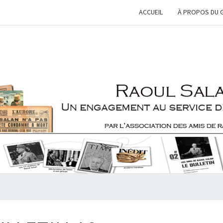
ACCUEIL
À PROPOS DU 
RAOU
Une
Engagement
Au Service
De Le
SALA
France
BULLETIN