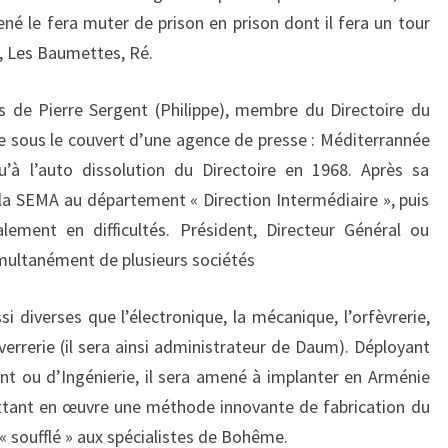
né le fera muter de prison en prison dont il fera un tour
l, Les Baumettes, Ré.
s de Pierre Sergent (Philippe), membre du Directoire du
 sous le couvert d’une agence de presse : Méditerrannée
u’à l’auto dissolution du Directoire en 1968. Après sa
à la SEMA au département « Direction Intermédiaire », puis
alement en difficultés. Président, Directeur Général ou
multanément de plusieurs sociétés
si diverses que l’électronique, la mécanique, l’orfèvrerie,
verrerie (il sera ainsi administrateur de Daum). Déployant
ant ou d’Ingénierie, il sera amené à implanter en Arménie
ettant en œuvre une méthode innovante de fabrication du
« soufflé » aux spécialistes de Bohême.